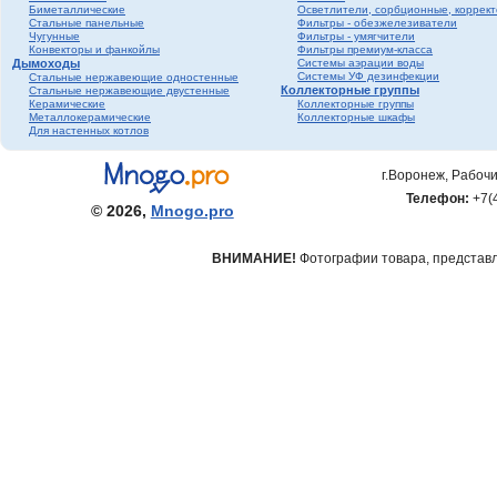
Биметаллические
Осветлители, сорбционные, коррек
фитинги ПНД
Стальные панельные
Фильтры - обезжелезиватели
Трубопроводная
Чугунные
Фильтры - умягчители
Конвекторы и фанкойлы
Фильтры премиум-класса
арматура Valtec
Дымоходы
Системы аэрации воды
Черный металл
Системы УФ дезинфекции
Стальные нержавеющие одностенные
Коллекторные группы
Стальные нержавеющие двустенные
Теплый пол
Керамические
Коллекторные группы
Металлокерамические
Коллекторные шкафы
Метизы
Для настенных котлов
Полипропилен серый
Полипропилен белый
г.Воронеж, Рабочи
Гофрированная
Телефон:
+7(
нержавеющая труба и
© 2026,
Mnogo.pro
фитинги
ВНИМАНИЕ!
Фотографии товара, представле