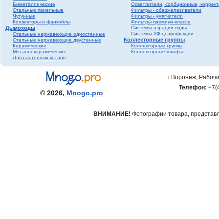
Биметаллические
Осветлители, сорбционные, коррек
фитинги ПНД
Стальные панельные
Фильтры - обезжелезиватели
Трубопроводная
Чугунные
Фильтры - умягчители
Конвекторы и фанкойлы
Фильтры премиум-класса
арматура Valtec
Дымоходы
Системы аэрации воды
Черный металл
Системы УФ дезинфекции
Стальные нержавеющие одностенные
Коллекторные группы
Стальные нержавеющие двустенные
Теплый пол
Керамические
Коллекторные группы
Металлокерамические
Коллекторные шкафы
Метизы
Для настенных котлов
Полипропилен серый
Полипропилен белый
г.Воронеж, Рабочи
Гофрированная
Телефон:
+7(
нержавеющая труба и
© 2026,
Mnogo.pro
фитинги
ВНИМАНИЕ!
Фотографии товара, представле