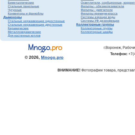
Биметаллические
Осветлители, сорбционные, коррек
фитинги ПНД
Стальные панельные
Фильтры - обезжелезиватели
Трубопроводная
Чугунные
Фильтры - умягчители
Конвекторы и фанкойлы
Фильтры премиум-класса
арматура Valtec
Дымоходы
Системы аэрации воды
Черный металл
Системы УФ дезинфекции
Стальные нержавеющие одностенные
Коллекторные группы
Стальные нержавеющие двустенные
Теплый пол
Керамические
Коллекторные группы
Металлокерамические
Коллекторные шкафы
Метизы
Для настенных котлов
Полипропилен серый
Полипропилен белый
г.Воронеж, Рабочи
Гофрированная
Телефон:
+7(
нержавеющая труба и
© 2026,
Mnogo.pro
фитинги
ВНИМАНИЕ!
Фотографии товара, представле