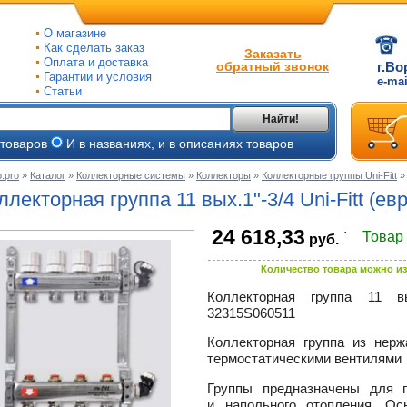
О магазине
Как сделать заказ
Заказать
Оплата и доставка
обратный звонок
г.Во
Гарантии и условия
e-ma
Статьи
Найти!
 товаров
И в названиях, и в описаниях товаров
.pro
»
Каталог
»
Коллекторные системы
»
Коллекторы
»
Коллекторные группы Uni-Fitt
»
ые
ллекторная группа
11 вых.1"-3/4
Uni-Fitt
(евр
ые
.
24 618,33
Товар
руб.
ьные
ве
Количество товара можно из
и
йки
ного
Коллекторная группа
11 вы
е
32315S060511
ры
Коллекторная группа из нер
тлов
термостатическими вентилями
тые
и
Группы предназначены для п
ры
ели
и напольного отопления. Ос