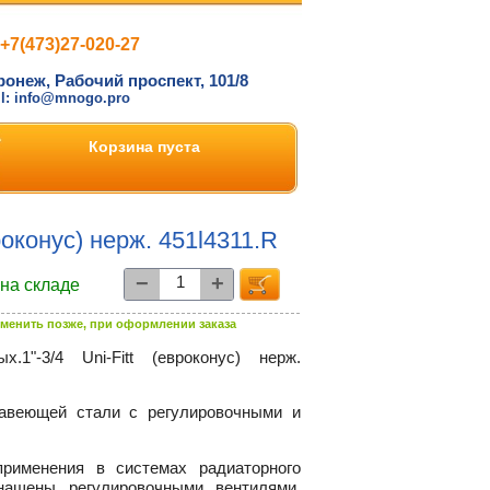
+7(473)27-020-27
ронеж, Рабочий проспект, 101/8
il: info@mnogo.pro
Корзина пуста
оконус) нерж. 451l4311.R
−
+
 на складе
менить позже, при оформлении заказа
х.1"-3/4
Uni-Fitt
(евроконус) нерж.
жавеющей стали с регулировочными и
рименения в системах радиаторного
нащены регулировочными вентилями,