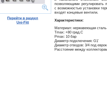
-
позволяющими регулировать п
с возможностью установки тер
ели
входят концевые вентили.
ты
Перейти в раздел
Характеристики:
ющие
Uni-Fitt
вых
а
Материал: нержавеющая сталь 
тры
ющие
Tmax: +80 град.С
ды
кафы
Pmax: 10 бар
лы
кафы
Диаметр подключения: G1'
и,
Диаметр отводов: 3/4 под евро
дули
Расстояние между коллекторам
и пр.
ры
ны
ые,
,
-
истем
лен
о
ss
ости